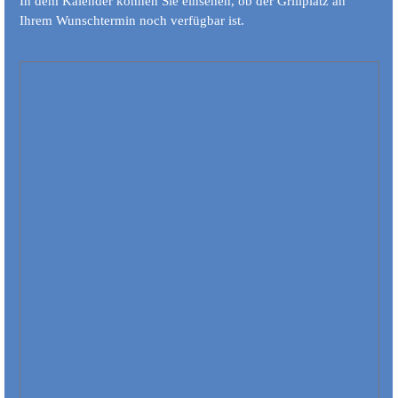
In dem Kalender können Sie einsehen, ob der Grillplatz an
Ihrem Wunschtermin noch verfügbar ist.