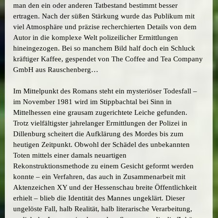
man den ein oder anderen Tatbestand bestimmt besser
ertragen. Nach der süßen Stärkung wurde das Publikum mit
viel Atmosphäre und präzise recherchierten Details von dem
Autor in die komplexe Welt polizeilicher Ermittlungen
hineingezogen. Bei so manchem Bild half doch ein Schluck
kräftiger Kaffee, gespendet von The Coffee and Tea Company
GmbH aus Rauschenberg…
Im Mittelpunkt des Romans steht ein mysteriöser Todesfall –
im November 1981 wird im Stippbachtal bei Sinn in
Mittelhessen eine grausam zugerichtete Leiche gefunden.
Trotz vielfältigster jahrelanger Ermittlungen der Polizei in
Dillenburg scheitert die Aufklärung des Mordes bis zum
heutigen Zeitpunkt. Obwohl der Schädel des unbekannten
Toten mittels einer damals neuartigen
Rekonstruktionsmethode zu einem Gesicht geformt werden
konnte – ein Verfahren, das auch in Zusammenarbeit mit
Aktenzeichen XY und der Hessenschau breite Öffentlichkeit
erhielt – blieb die Identität des Mannes ungeklärt. Dieser
ungelöste Fall, halb Realität, halb literarische Verarbeitung,