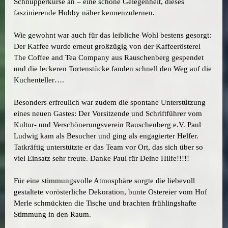
Schnupperkurse an – eine schöne Gelegenheit, dieses
faszinierende Hobby näher kennenzulernen.
Wie gewohnt war auch für das leibliche Wohl bestens gesorgt:
Der Kaffee wurde erneut großzügig von der Kaffeerösterei
The Coffee and Tea Company aus Rauschenberg gespendet
und die leckeren Tortenstücke fanden schnell den Weg auf die
Kuchenteller….
Besonders erfreulich war zudem die spontane Unterstützung
eines neuen Gastes: Der Vorsitzende und Schriftführer vom
Kultur- und Verschönerungsverein Rauschenberg e.V. Paul
Ludwig kam als Besucher und ging als engagierter Helfer.
Tatkräftig unterstützte er das Team vor Ort, das sich über so
viel Einsatz sehr freute. Danke Paul für Deine Hilfe!!!!!
Für eine stimmungsvolle Atmosphäre sorgte die liebevoll
gestaltete vorösterliche Dekoration, bunte Ostereier vom Hof
Merle schmückten die Tische und brachten frühlingshafte
Stimmung in den Raum.