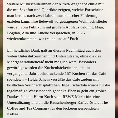
weitere Musikschülerinnen der Alfred-Wegener-Schule mit,
die mit Saxofon und Querflöte zeigten, welche Fortschritte
man bereits nach zwei Jahren musikalischer Förderung
erzielen kann. Ihre liebevoll vorgetragenen Weihnachtslieder
wurden vom Publikum mit großem Applaus belohnt, Maja,
Bogdan, Aria und Amelie versprachen, in 2026
wiederzukommen, wir freuen uns auf Euch!
Ein herzlicher Dank galt an diesem Nachmittag auch den
vielen Unterstützerinnen und Unterstützern, ohne die das
Mehrgenerationencafé nicht möglich wäre. Besonders
gewürdigt wurden die Kuchenbäckerinnen, die im
vergangenen Jahr beeindruckende 157 Kuchen für das Café
spendeten – Helga Schein versüßte das Café zudem mit
köstlichen Weihnachtsplätzchen. Inge Pschedota wurde für die
regelmäßige Wasserspende gedankt. Ebenso geht ein großes
Dankeschön an Herrn Koch vom REWE-Markt für seine
Unterstützung und an die Rauschenberger Kaffeerösterei The
Coffee and Tea Company für den leckeren gespendeten
Kaffee.