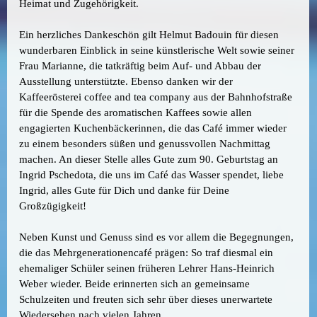
Heimat und Zugehörigkeit.
Ein herzliches Dankeschön gilt Helmut Badouin für diesen
wunderbaren Einblick in seine künstlerische Welt sowie seiner
Frau Marianne, die tatkräftig beim Auf- und Abbau der
Ausstellung unterstützte. Ebenso danken wir der
Kaffeerösterei coffee and tea company aus der Bahnhofstraße
für die Spende des aromatischen Kaffees sowie allen
engagierten Kuchenbäckerinnen, die das Café immer wieder
zu einem besonders süßen und genussvollen Nachmittag
machen. An dieser Stelle alles Gute zum 90. Geburtstag an
Ingrid Pschedota, die uns im Café das Wasser spendet, liebe
Ingrid, alles Gute für Dich und danke für Deine
Großzügigkeit!
Neben Kunst und Genuss sind es vor allem die Begegnungen,
die das Mehrgenerationencafé prägen: So traf diesmal ein
ehemaliger Schüler seinen früheren Lehrer Hans-Heinrich
Weber wieder. Beide erinnerten sich an gemeinsame
Schulzeiten und freuten sich sehr über dieses unerwartete
Wiedersehen nach vielen Jahren.