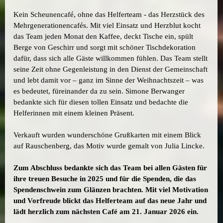
Kein Scheunencafé, ohne das Helferteam - das Herzstück des
Mehrgenerationencafés. Mit viel Einsatz und Herzblut kocht
das Team jeden Monat den Kaffee, deckt Tische ein, spült
Berge von Geschirr und sorgt mit schöner Tischdekoration
dafür, dass sich alle Gäste willkommen fühlen. Das Team stellt
seine Zeit ohne Gegenleistung in den Dienst der Gemeinschaft
und lebt damit vor – ganz im Sinne der Weihnachtszeit – was
es bedeutet, füreinander da zu sein. Simone Berwanger
bedankte sich für diesen tollen Einsatz und bedachte die
Helferinnen mit einem kleinen Präsent.
Verkauft wurden wunderschöne Grußkarten mit einem Blick
auf Rauschenberg, das Motiv wurde gemalt von Julia Lincke.
Zum Abschluss bedankte sich das Team bei allen Gästen für
ihre treuen Besuche in 2025 und für die Spenden, die das
Spendenschwein zum Glänzen brachten. Mit viel Motivation
und Vorfreude blickt das Helferteam auf das neue Jahr und
lädt herzlich zum nächsten Café am 21. Januar 2026 ein.