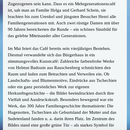
Zugezogenen sein kann. Dass es ein Mehrgenerationencafé
ist, sah man an Familie Helga und Gerhard Schein, sie
brachten bis zum Urenkel und jüngsten Besucher Henri alle
Familiengenerationen mit. Auch zwei rüstige Damen mit über
90 Jahren bereicherten die Runde – ein schönes Sinnbild für
das gelebte Miteinander aller Generationen.
Im Mai feiert das Café bereits sein vierjähriges Bestehen.
Diesmal verwandelte sich das Bürgerhaus in ein
stimmungsvolles Kunstcafé: Zahlreiche farbenfrohe Werke
von Helmut Badouin aus Rauschenberg schmückten den
Raum und luden zum Betrachten und Verweilen ein. Ob
Landschafts- und Blumenmotive, Eindrücke aus Tschechien
oder ein ganz persönliches Werk zur eigenen
Herkunftsgeschichte – die Bilder beeindruckten durch ihre
Vielfalt und Ausdruckskraft. Besonders bewegend war ein
Werk, das 300 Jahre Familiengeschichte thematisierte: Die
Hugenotten, Tschechien als Geburtsland der Mutter und das
Sudetenland fanden u. a. darin ihren Platz. Im Zentrum des
Bildes stand eine große grüne Tür – als starkes Symbol für