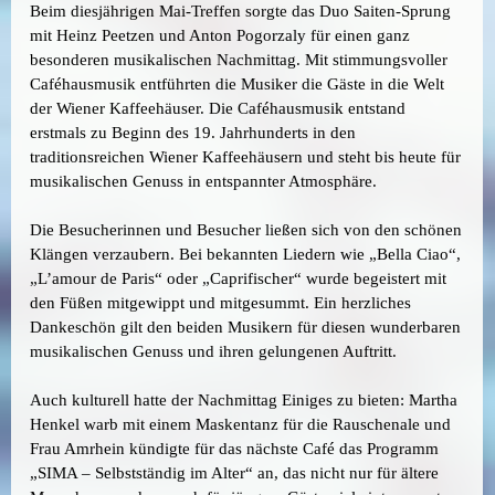
Beim diesjährigen Mai-Treffen sorgte das Duo Saiten-Sprung
mit Heinz Peetzen und Anton Pogorzaly für einen ganz
besonderen musikalischen Nachmittag. Mit stimmungsvoller
Caféhausmusik entführten die Musiker die Gäste in die Welt
der Wiener Kaffeehäuser. Die Caféhausmusik entstand
erstmals zu Beginn des 19. Jahrhunderts in den
traditionsreichen Wiener Kaffeehäusern und steht bis heute für
musikalischen Genuss in entspannter Atmosphäre.
Die Besucherinnen und Besucher ließen sich von den schönen
Klängen verzaubern. Bei bekannten Liedern wie „Bella Ciao“,
„L’amour de Paris“ oder „Caprifischer“ wurde begeistert mit
den Füßen mitgewippt und mitgesummt. Ein herzliches
Dankeschön gilt den beiden Musikern für diesen wunderbaren
musikalischen Genuss und ihren gelungenen Auftritt.
Auch kulturell hatte der Nachmittag Einiges zu bieten: Martha
Henkel warb mit einem Maskentanz für die Rauschenale und
Frau Amrhein kündigte für das nächste Café das Programm
„SIMA – Selbstständig im Alter“ an, das nicht nur für ältere