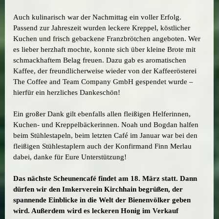
Auch kulinarisch war der Nachmittag ein voller Erfolg.
Passend zur Jahreszeit wurden leckere Kreppel, köstlicher
Kuchen und frisch gebackene Franzbrötchen angeboten. Wer
es lieber herzhaft mochte, konnte sich über kleine Brote mit
schmackhaftem Belag freuen. Dazu gab es aromatischen
Kaffee, der freundlicherweise wieder von der Kaffeerösterei
The Coffee and Team Company GmbH gespendet wurde –
hierfür ein herzliches Dankeschön!
Ein großer Dank gilt ebenfalls allen fleißigen Helferinnen,
Kuchen- und Kreppelbäckerinnen. Noah und Bogdan halfen
beim Stühlestapeln, beim letzten Café im Januar war bei den
fleißigen Stühlestaplern auch der Konfirmand Finn Merlau
dabei, danke für Eure Unterstützung!
Das nächste Scheunencafé findet am 18. März statt. Dann
dürfen wir den Imkerverein Kirchhain begrüßen, der
spannende Einblicke in die Welt der Bienenvölker geben
wird. Außerdem wird es leckeren Honig im Verkauf